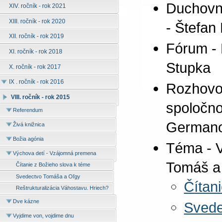
Duchovné
XIV. ročník - rok 2021
XIII. ročník - rok 2020
- Štefan
XII. ročník - rok 2019
Fórum - 
XI. ročník - rok 2018
Stupka
X. ročník - rok 2017
IX . ročník - rok 2016
Rozhovo
VIII. ročník - rok 2015
spoločno
Referendum
German
Živá knižnica
Božia agónia
Téma - V
Výchova detí - Vzájomná premena
Tomáš a
Čítanie z Božieho slova k téme
Svedectvo Tomáša a Oľgy
Č
ítan
Reštrukturalizácia Váhostavu. Hriech?
Dve kázne
Svede
Vyjdime von, vojdime dnu