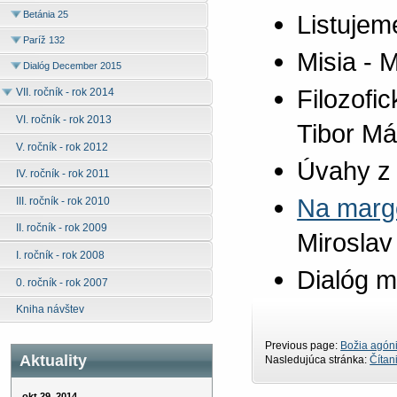
Betánia 25
Listujeme
Paríž 132
Misia - 
Dialóg December 2015
Filozofi
VII. ročník - rok 2014
VI. ročník - rok 2013
Tibor Má
V. ročník - rok 2012
Úvahy z 
IV. ročník - rok 2011
Na margo
III. ročník - rok 2010
II. ročník - rok 2009
Miroslav
I. ročník - rok 2008
Dialóg m
0. ročník - rok 2007
Kniha návštev
Previous page:
Božia agón
Aktuality
Nasledujúca stránka:
Čítan
okt 29, 2014