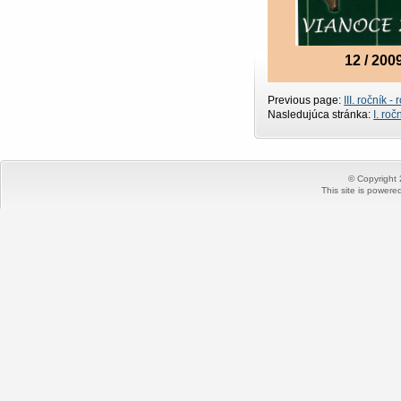
12 / 200
Previous page:
III. ročník -
Nasledujúca stránka:
I. roč
© Copyright
This site is power