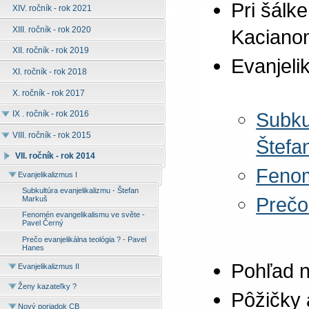
Pri šálk
XIV. ročník - rok 2021
XIII. ročník - rok 2020
Kaciano
XII. ročník - rok 2019
Evanjeli
XI. ročník - rok 2018
X. ročník - rok 2017
Subku
IX . ročník - rok 2016
VIII. ročník - rok 2015
Štefa
VII. ročník - rok 2014
Fenom
Evanjelikalizmus I
Subkultúra evanjelikalizmu - Štefan
Prečo
Markuš
Fenomén evangelikalismu ve světe -
Pavel Černý
Prečo evanjelikálna teológia ? - Pavel
Hanes
Pohľad n
Evanjelikalizmus II
Ženy kazateľky ?
Pôžičky 
Nový poriadok CB