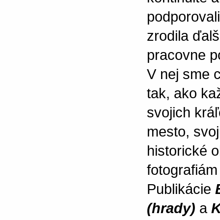
podporovali
zrodila ďalš
pracovne p
V nej sme c
tak, ako ka
svojich krá
mesto, svoj
historické 
fotografiám
Publikácie
(hrady)
a
K