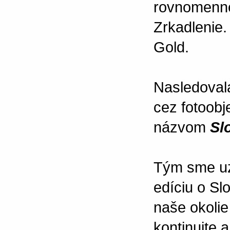
rovnomenne
Zrkadlenie. 
Gold.
Nasledoval
cez fotoobj
názvom
Sl
Tým sme uza
edíciu o Sl
naše okolie
kontinuite