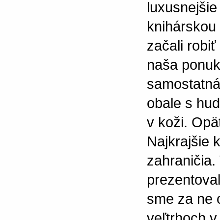
luxusnejšie
knihárskou 
začali robiť
naša ponuka
samostatná 
obale s hu
v koži. Opä
Najkrajšie k
zahraničia.
prezentoval
sme za ne 
veľtrhoch v