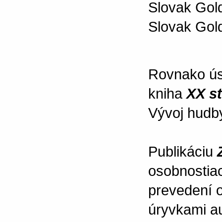
Slovak Gold
Slovak Gol
Rovnako úsp
kniha
XX s
Vývoj hudb
Publikáciu
osobnostia
prevedení o
úryvkami au