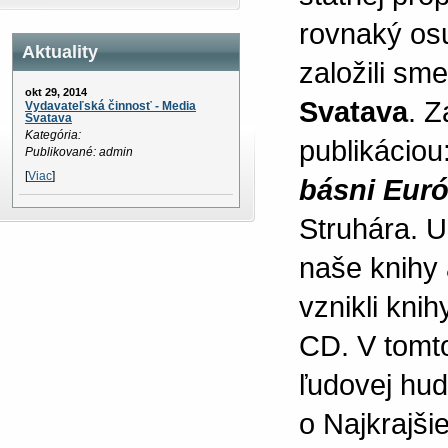
rovnaký osu
Aktuality
založili sm
okt 29, 2014
Svatava
. Z
Vydavateľská činnosť - Media
Svatava
Kategória:
publikáciou
Publikované: admin
[
Viac
]
básni Eur
Struhára. U
naše knihy 
vznikli kni
CD. V tomto
ľudovej hud
o Najkrajšie