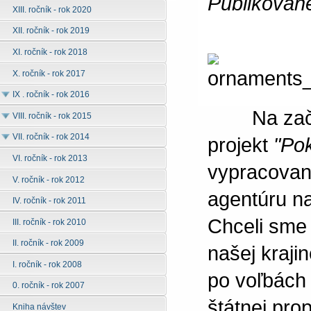
Publikovan
XIII. ročník - rok 2020
XII. ročník - rok 2019
XI. ročník - rok 2018
X. ročník - rok 2017
IX . ročník - rok 2016
Na začiat
VIII. ročník - rok 2015
VII. ročník - rok 2014
projekt
"Po
VI. ročník - rok 2013
vypracovan
V. ročník - rok 2012
agentúru na
IV. ročník - rok 2011
Chceli sme 
III. ročník - rok 2010
II. ročník - rok 2009
našej krajin
I. ročník - rok 2008
po voľbách 
0. ročník - rok 2007
štátnej pro
Kniha návštev