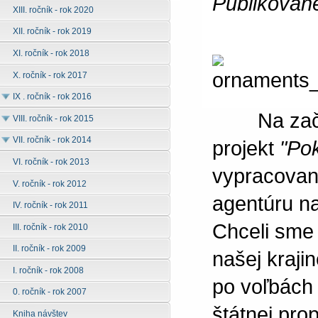
Publikovan
XIII. ročník - rok 2020
XII. ročník - rok 2019
XI. ročník - rok 2018
X. ročník - rok 2017
IX . ročník - rok 2016
Na začiat
VIII. ročník - rok 2015
VII. ročník - rok 2014
projekt
"Po
VI. ročník - rok 2013
vypracovan
V. ročník - rok 2012
agentúru na
IV. ročník - rok 2011
Chceli sme 
III. ročník - rok 2010
II. ročník - rok 2009
našej krajin
I. ročník - rok 2008
po voľbách 
0. ročník - rok 2007
štátnej pro
Kniha návštev