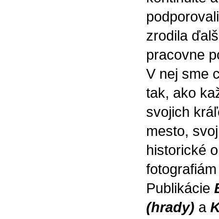
podporovali
zrodila ďalš
pracovne p
V nej sme c
tak, ako ka
svojich krá
mesto, svoj
historické 
fotografiám
Publikácie
(hrady)
a
K