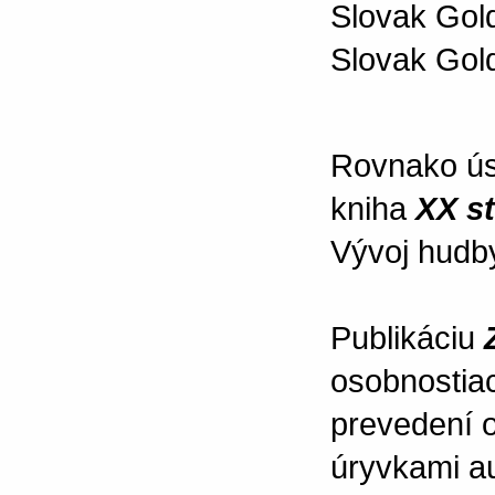
Slovak Gold
Slovak Gol
Rovnako úsp
kniha
XX s
Vývoj hudb
Publikáciu
osobnostia
prevedení o
úryvkami au