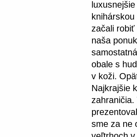
luxusnejšie
knihárskou 
začali robiť
naša ponuka
samostatná 
obale s hu
v koži. Opä
Najkrajšie k
zahraničia.
prezentoval
sme za ne 
veľtrhoch v