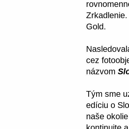
rovnomenne
Zrkadlenie. 
Gold.
Nasledoval
cez fotoobj
názvom
Sl
Tým sme uza
edíciu o Sl
naše okolie
kontinuite