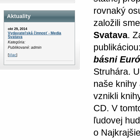
rovnaký osu
Aktuality
založili sm
okt 29, 2014
Svatava
. Z
Vydavateľská činnosť - Media
Svatava
Kategória:
publikáciou
Publikované: admin
[
Viac
]
básni Eur
Struhára. U
naše knihy 
vznikli kni
CD. V tomto
ľudovej hud
o Najkrajšie